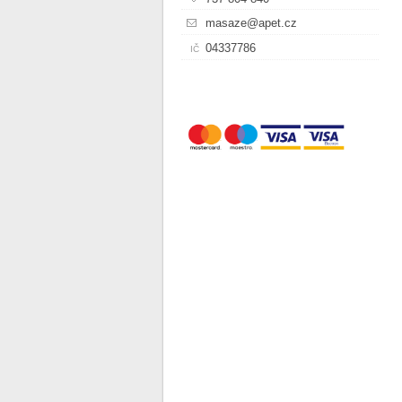
masaze@apet.cz
04337786
IČ