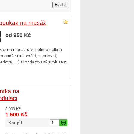
 poukaz na masáž
od 950 Kč
az na masáž s volitelnou délkou
masáže (relaxační, sportovní,
edová, ...) si obdarovaný zvolí sám.
ntka na
odulaci
3 000 Kč
1 500 Kč
Koupit