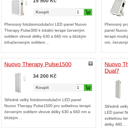
15 500 Kč
Koupit
Přenosný fotobiomodulační LED panel Nuovo
Přenosný pro
Therapy Pulse300 k lokální terapii červeným
panel Nuovo 
světlem vlnové délky 630 a 660 nm a blízkým
terapii modr
infračerveným světlem…
nm, červen
Nuovo Therapy Pulse1500
Nuovo Th
Dual7
34 200 Kč
Koupit
Středně velký fotobiomodulační LED panel
Nuovo Therapy Pulse1500 pro světelnou terapii
Středně velk
červeným světlem vlnové délky 630 a 660 nm a
LED panel N
blízkým…
světelnou te
délky 480…