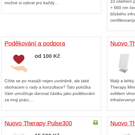
10 ošetření 
možné si vybrat pro každý…
+ 660 nm če
blízkého inf
certifikova
Poděkování a podpora
Nuovo Th
od 100 Kč
Cítíte se po masáži nejen uvolněně, ale také
Malý a lehký
obohaceni o rady a konzultace? Tato položka
Therapy Mini
Vám umožňuje darovat částku jako poděkování
světlem vlno
za moji práci,…
infračerven
Nuovo Therapy Pulse300
Nuovo Th