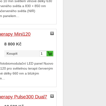
po 10 min světlem vlnové délky 630
rveného světla a 830 + 850 nm
račerveného světla (NIR)
ným panelem…
erapy Mini120
8 800 Kč
Koupit
 fotobiomodulační LED panel Nuovo
120 pro světelnou terapii červeným
vé délky 660 nm a blízkým
ým…
erapy Pulse300 Dual7