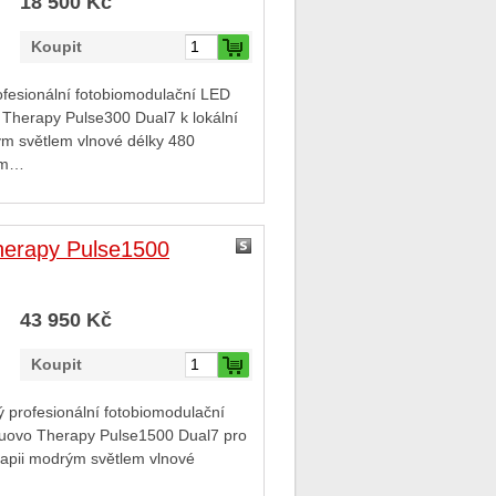
18 500 Kč
Koupit
fesionální fotobiomodulační LED
Therapy Pulse300 Dual7 k lokální
ým světlem vlnové délky 480
ým…
erapy Pulse1500
43 950 Kč
Koupit
ý profesionální fotobiomodulační
uovo Therapy Pulse1500 Dual7 pro
rapii modrým světlem vlnové