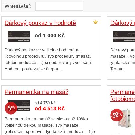
Vyhledávání:
Dárkový poukaz v hodnotě
Dárkový
od 1 000 Kč
Dárkový poukaz ve volitelné hodnotě na
Dárkový pouk
libovolnou proceduru. Typ procedury (masáž,
masáže. Typ 
fotobiomodulace, ...) si obdarovaný zvolí sám.
lymfatická, m
Hodnotu poukazu lze čerpat…
Termín…
Permanentka na masáž
Permane
fotobiom
od 4 750 Kč
od 4 513 Kč
Permanentka na masáž se slevou až 10% s
volitelnou délkou masáže. Typ masáže
(relaxační, sportovní, lymfatická, medová, ...) je