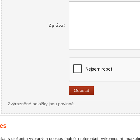
Zpráva:
Zvýrazněné položky jsou povinné.
es
webové stránky
s AI,
doména
a
webhosting
u jediného 5★ registrátora v ČR
|
M
hlas s uložením vybraných cookies (nutné, preferenční, výkonnostní, market