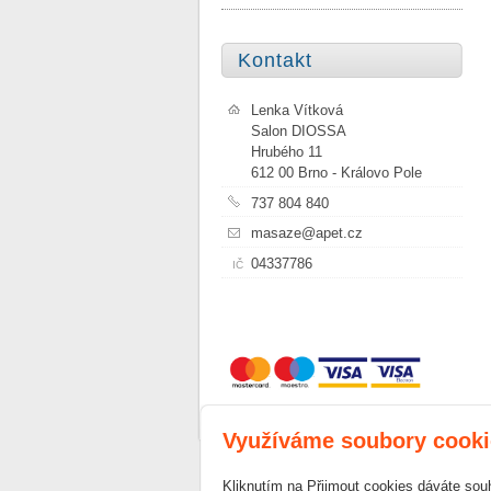
Kontakt
Lenka Vítková
Salon DIOSSA
Hrubého 11
612 00 Brno - Královo Pole
737 804 840
masaze@apet.cz
04337786
IČ
Využíváme soubory cooki
Copyright © 2026 Lenka Vítková
|
inPage -
Kliknutím na Přijmout cookies dáváte sou