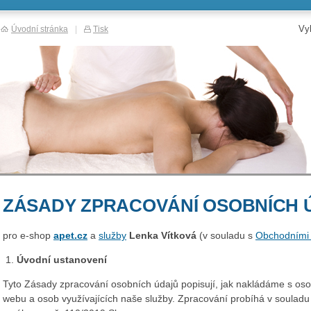
Vy
Úvodní stránka
|
Tisk
ZÁSADY ZPRACOVÁNÍ OSOBNÍCH 
pro e‑shop
apet.cz
a
služby
Lenka Vítková
(v souladu s
Obchodními
Úvodní ustanovení
Tyto Zásady zpracování osobních údajů popisují, jak nakládáme s oso
webu a osob využívajících naše služby. Zpracování probíhá v souladu