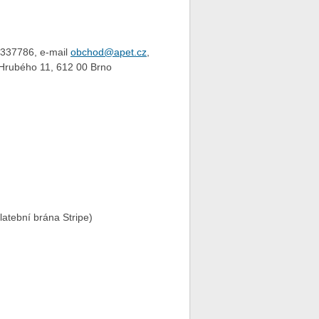
4337786, e-mail
obchod@apet.cz
,
Hrubého 11, 612 00 Brno
platební brána Stripe)