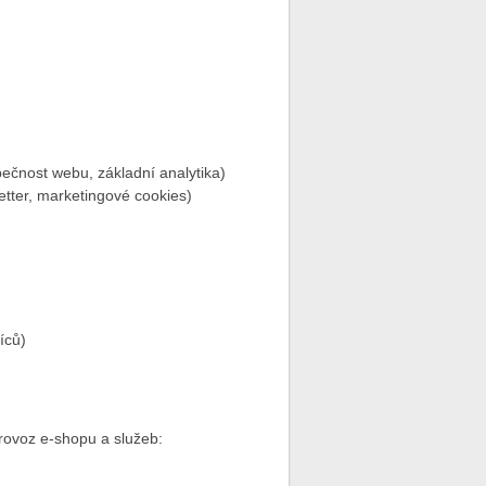
pečnost webu, základní analytika)
etter, marketingové cookies)
íců)
rovoz e‑shopu a služeb: