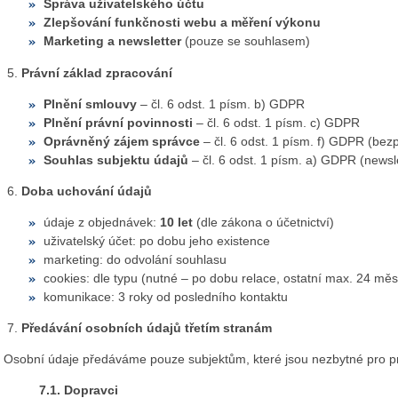
Správa uživatelského účtu
Zlepšování funkčnosti webu a měření výkonu
Marketing a newsletter
(pouze se souhlasem)
Právní základ zpracování
Plnění smlouvy
– čl. 6 odst. 1 písm. b) GDPR
Plnění právní povinnosti
– čl. 6 odst. 1 písm. c) GDPR
Oprávněný zájem správce
– čl. 6 odst. 1 písm. f) GDPR (bez
Souhlas subjektu údajů
– čl. 6 odst. 1 písm. a) GDPR (newsl
Doba uchování údajů
údaje z objednávek:
10 let
(dle zákona o účetnictví)
uživatelský účet: po dobu jeho existence
marketing: do odvolání souhlasu
cookies: dle typu (nutné – po dobu relace, ostatní max. 24 měs
komunikace: 3 roky od posledního kontaktu
Předávání osobních údajů třetím stranám
Osobní údaje předáváme pouze subjektům, které jsou nezbytné pro p
7.1. Dopravci