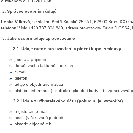
a zákonem č. 110/2019 Sb.
Správce osobních údajů
Lenka Vítková
, se sídlem Bratří Sapáků 2597/1, 628 00 Brno, IČO 0
telefonní číslo
+420 737 804 840, adresa provozovny Salon DIOSSA, 
Jaké osobní údaje zpracováváme
3.1. Údaje nutné pro uzavření a plnění kupní smlouvy
jméno a příjmení
doručovací a fakturační adresa
e‑mail
telefon
údaje o objednaném zboží
platební informace (nikoli číslo platební karty – to zpracovává 
3.2. Údaje z uživatelského účtu (pokud si jej vytvoříte)
registrační e‑mail
heslo (v šifrované podobě)
historie objednávek