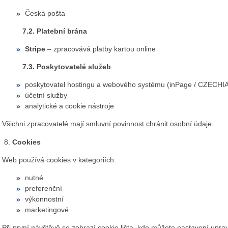
Česká pošta
7.2. Platební brána
Stripe
– zpracovává platby kartou online
7.3. Poskytovatelé služeb
poskytovatel hostingu a webového systému (inPage / CZECHI
účetní služby
analytické a cookie nástroje
Všichni zpracovatelé mají smluvní povinnost chránit osobní údaje.
Cookies
Web používá cookies v kategoriích:
nutné
preferenční
výkonnostní
marketingové
Při první návštěvě se zobrazí cookie lišta, kde můžete nastavení upra